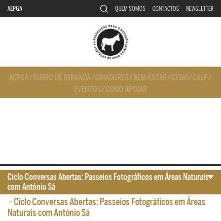
AEPGA
QUEM SOMOS
CONTACTOS
NEWSLETTER
AEPGA
/
BURRO DE MIRANDA
/
CRIADORES
/
BEM-ESTAR
/
CVBM
/
CALP
/
EVENTOS
/
COMO APOIAR
Ciclo Conversas Abertas: Passeios Fotográficos em Áreas Naturais
com António Sá
•
Ciclo Conversas Abertas: Passeios Fotográficos em Áreas
Naturais com António Sá