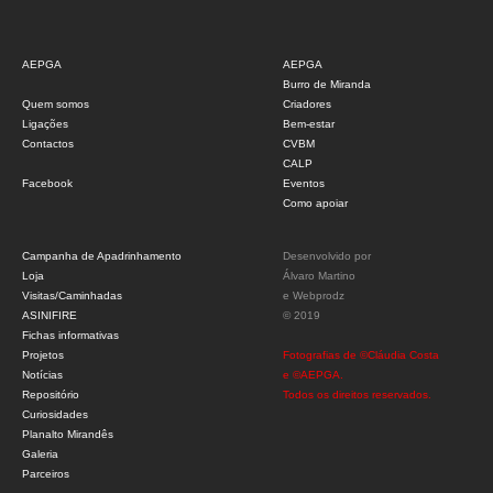
AEPGA
AEPGA
Burro de Miranda
Quem somos
Criadores
Ligações
Bem-estar
Contactos
CVBM
CALP
Facebook
Eventos
Como apoiar
Campanha de Apadrinhamento
Desenvolvido por
Loja
Álvaro Martino
Visitas/Caminhadas
e
Webprodz
ASINIFIRE
© 2019
Fichas informativas
Projetos
Fotografias de ©Cláudia Costa
Notícias
e ©AEPGA.
Repositório
Todos os direitos reservados.
Curiosidades
Planalto Mirandês
Galeria
Parceiros