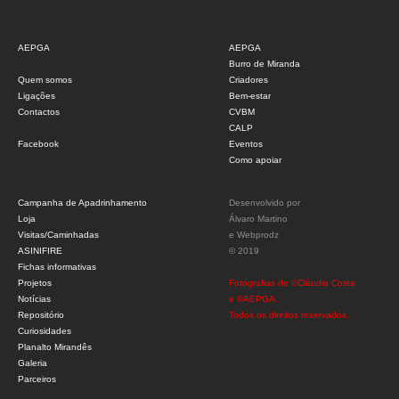
AEPGA
AEPGA
Burro de Miranda
Quem somos
Criadores
Ligações
Bem-estar
Contactos
CVBM
CALP
Facebook
Eventos
Como apoiar
Campanha de Apadrinhamento
Desenvolvido por
Loja
Álvaro Martino
Visitas/Caminhadas
e
Webprodz
ASINIFIRE
© 2019
Fichas informativas
Projetos
Fotografias de ©Cláudia Costa
Notícias
e ©AEPGA.
Repositório
Todos os direitos reservados.
Curiosidades
Planalto Mirandês
Galeria
Parceiros