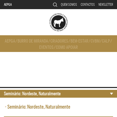
AEPGA
QUEM SOMOS
CONTACTOS
NEWSLETTER
AEPGA
/
BURRO DE MIRANDA
/
CRIADORES
/
BEM-ESTAR
/
CVBM
/
CALP
/
EVENTOS
/
COMO APOIAR
Seminário: Nordeste, Naturalmente
•
Seminário: Nordeste, Naturalmente