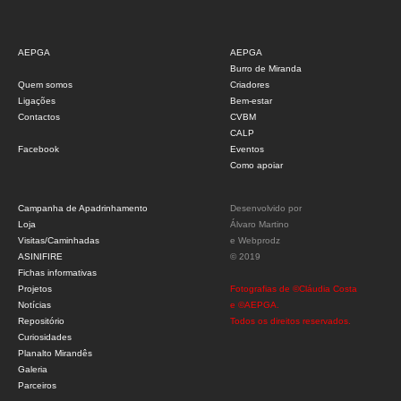
AEPGA
AEPGA
Burro de Miranda
Quem somos
Criadores
Ligações
Bem-estar
Contactos
CVBM
CALP
Facebook
Eventos
Como apoiar
Campanha de Apadrinhamento
Desenvolvido por
Loja
Álvaro Martino
Visitas/Caminhadas
e
Webprodz
ASINIFIRE
© 2019
Fichas informativas
Projetos
Fotografias de ©Cláudia Costa
Notícias
e ©AEPGA.
Repositório
Todos os direitos reservados.
Curiosidades
Planalto Mirandês
Galeria
Parceiros