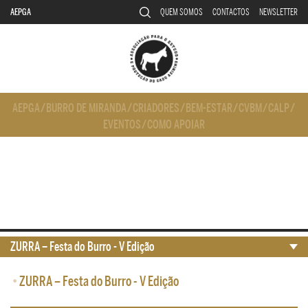
AEPGA
QUEM SOMOS
CONTACTOS
NEWSLETTER
AEPGA
/
BURRO DE MIRANDA
/
CRIADORES
/
BEM-ESTAR
/
CVBM
/
CALP
/
EVENTOS
/
COMO APOIAR
ZURRA – Festa do Burro - V Edição
•
ZURRA – Festa do Burro - V Edição