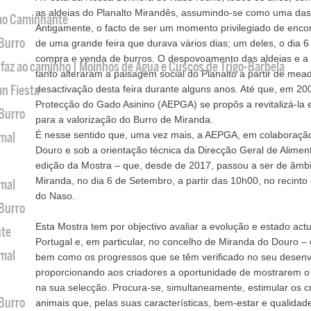
as aldeias do Planalto Mirandês, assumindo-se como uma das 
 ao Caminhante
Antigamente, o facto de ser um momento privilegiado de encon
 Burro
de uma grande feira que durava vários dias; um deles, o dia 
compra e venda de burros. O despovoamento das aldeias e a 
 faz ao caminho | Moinhos de Água e Cuscos de Trigo-Barbela
tanto alteraram a paisagem social do Planalto a partir de me
an Fiesta
desactivação desta feira durante alguns anos. Até que, em 20
Protecção do Gado Asinino (AEPGA) se propôs a revitalizá-la 
 Burro
para a valorização do Burro de Miranda.
É nesse sentido que, uma vez mais, a AEPGA, em colaboraçã
imal
Douro e sob a orientação técnica da Direcção Geral de Alimenta
edição da Mostra – que, desde de 2017, passou a ser de âmbit
Miranda, no dia 6 de Setembro, a partir das 10h00, no recint
imal
do Naso.
 Burro
Esta Mostra tem por objectivo avaliar a evolução e estado act
nte
Portugal e, em particular, no concelho de Miranda do Douro – 
imal
bem como os progressos que se têm verificado no seu desenv
proporcionando aos criadores a oportunidade de mostrarem 
na sua selecção. Procura-se, simultaneamente, estimular os c
 Burro
animais que, pelas suas características, bem-estar e qualidad