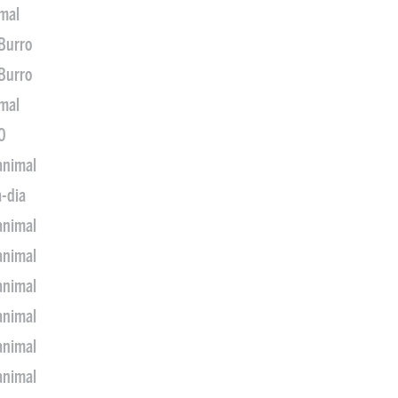
imal
 Burro
 Burro
imal
0
animal
a-dia
animal
animal
animal
animal
animal
animal