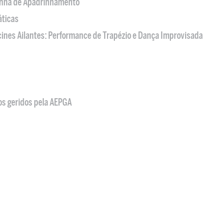
nha de Apadrinhamento
áticas
acines Ailantes: Performance de Trapézio e Dança Improvisada
os geridos pela AEPGA