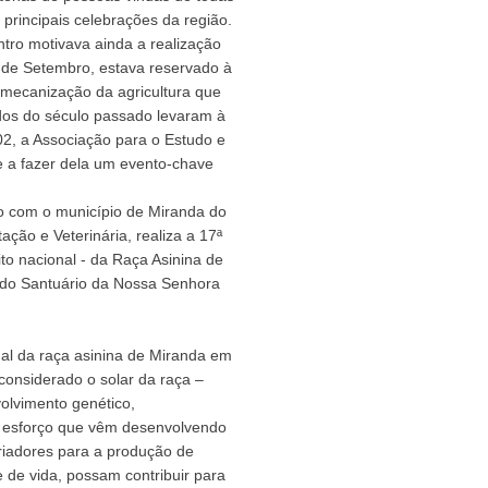
principais celebrações da região.
tro motivava ainda a realização
6 de Setembro, estava reservado à
mecanização da agricultura que
ados do século passado levaram à
02, a Associação para o Estudo e
e a fazer dela um evento-chave
o com o município de Miranda do
ção e Veterinária, realiza a 17ª
o nacional - da Raça Asinina de
o do Santuário da Nossa Senhora
ual da raça asinina de Miranda em
considerado o solar da raça –
olvimento genético,
o esforço que vêm desenvolvendo
riadores para a produção de
e de vida, possam contribuir para