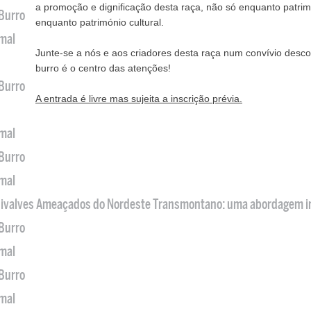
a promoção e dignificação desta raça, não só enquanto patr
 Burro
enquanto património cultural.
imal
Junte-se a nós e aos criadores desta raça num convívio desc
burro é o centro das atenções!
 Burro
A entrada é livre mas sujeita a inscrição prévia.
imal
 Burro
imal
 Bivalves Ameaçados do Nordeste Transmontano: uma abordagem i
 Burro
imal
 Burro
imal