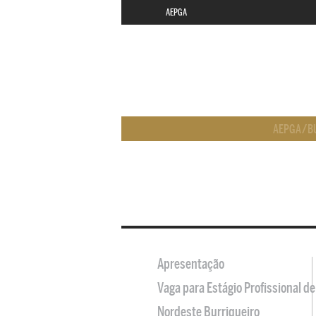
AEPGA
AEPGA
/
B
Apresentação
Vaga para Estágio Profissional 
Nordeste Burriqueiro