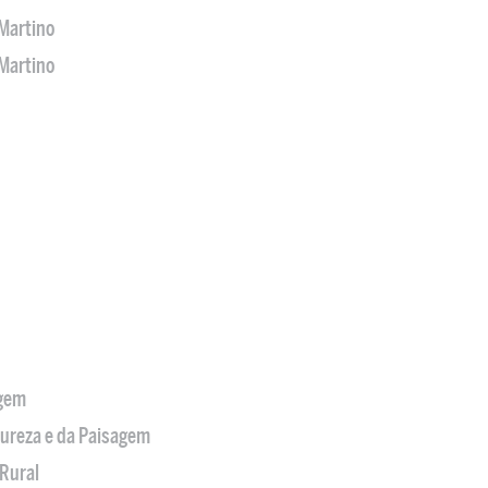
Martino
Martino
agem
tureza e da Paisagem
Rural