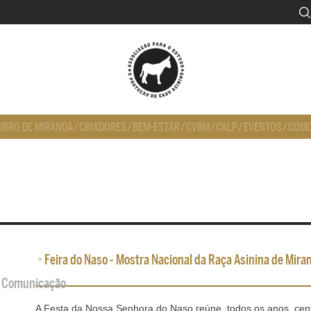
URRO DE MIRANDA
/
CRIADORES
/
BEM-ESTAR
/
CVBM
/
CALP
/
EVENTOS
/
COMO
•
Feira do Naso - Mostra Nacional da Raça Asinina de Miran
de Comunicação
A Festa da Nossa Senhora do Naso reúne, todos os anos, cen