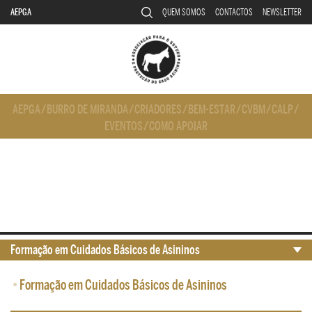
AEPGA
QUEM SOMOS
CONTACTOS
NEWSLETTER
AEPGA
/
BURRO DE MIRANDA
/
CRIADORES
/
BEM-ESTAR
/
CVBM
/
CALP
/
EVENTOS
/
COMO APOIAR
Formação em Cuidados Básicos de Asininos
•
Formação em Cuidados Básicos de Asininos