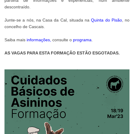
partilha de informações e experiências, num ambiente
descontraído.
Junte-se a nós, na Casa da Cal, situada na
Quinta do Pisão
, no
concelho de Cascais.
Saiba mais
informações
,
consulte o
programa
.
AS VAGAS PARA ESTA FORMAÇÃO ESTÃO ESGOTADAS.