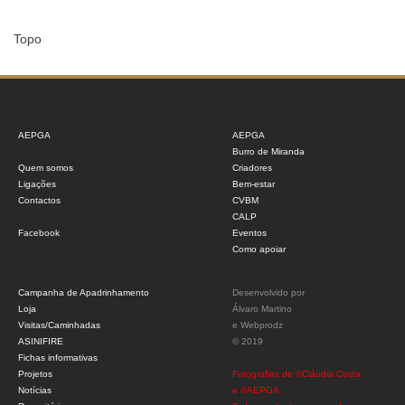
Topo
AEPGA
AEPGA
Burro de Miranda
Quem somos
Criadores
Ligações
Bem-estar
Contactos
CVBM
CALP
Facebook
Eventos
Como apoiar
Campanha de Apadrinhamento
Desenvolvido por
Loja
Álvaro Martino
Visitas/Caminhadas
e
Webprodz
ASINIFIRE
© 2019
Fichas informativas
Projetos
Fotografias de ©Cláudia Costa
Notícias
e ©AEPGA.