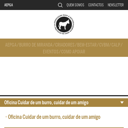
AEPGA
QUEM SOMOS
CONTACTOS
NEWSLETTER
AEPGA
/
BURRO DE MIRANDA
/
CRIADORES
/
BEM-ESTAR
/
CVBM
/
CALP
/
EVENTOS
/
COMO APOIAR
Oficina Cuidar de um burro, cuidar de um amigo
•
Oficina Cuidar de um burro, cuidar de um amigo