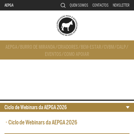
AEPGA
QUEM SOMOS
CONTACTOS
NEWSLETTER
AEPGA
/
BURRO DE MIRANDA
/
CRIADORES
/
BEM-ESTAR
/
CVBM
/
CALP
/
EVENTOS
/
COMO APOIAR
Ciclo de Webinars da AEPGA 2026
•
Ciclo de Webinars da AEPGA 2026