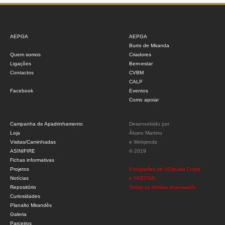
AEPGA
AEPGA
Burro de Miranda
Quem somos
Criadores
Ligações
Bem-estar
Contactos
CVBM
CALP
Facebook
Eventos
Como apoiar
Campanha de Apadrinhamento
Desenvolvido por
Loja
Álvaro Martino
Visitas/Caminhadas
e
Webprodz
ASINIFIRE
© 2019
Fichas informativas
Projetos
Fotografias de ©Cláudia Costa
Notícias
e ©AEPGA.
Repositório
Todos os direitos reservados.
Curiosidades
Planalto Mirandês
Galeria
Parceiros