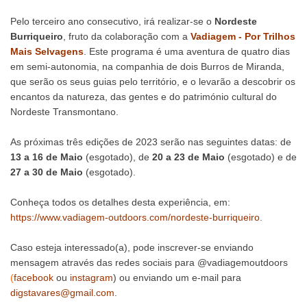
Pelo terceiro ano consecutivo, irá realizar-se o
Nordeste
Burriqueiro
, fruto da colaboração com a
Vadiagem - Por Trilhos
Mais Selvagens
. Este programa é uma aventura de quatro dias
em semi-autonomia, na companhia de dois Burros de Miranda,
que serão os seus guias pelo território, e o levarão a descobrir os
encantos da natureza, das gentes e do património cultural do
Nordeste Transmontano.
As próximas três edições de 2023 serão nas seguintes datas: de
13 a 16 de Maio
(esgotado), de
20 a 23 de Maio
(esgotado) e de
27 a 30 de Maio
(esgotado).
Conheça todos os detalhes desta experiência, em:
https://www.vadiagem-outdoors.com/nordeste-burriqueiro
.
Caso esteja interessado(a), pode inscrever-se enviando
mensagem através das redes sociais para @vadiagemoutdoors
(
facebook
ou
instagram
) ou enviando um e-mail para
digstavares@gmail.com
.