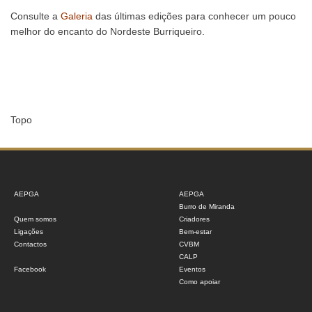
Consulte a
Galeria
das últimas edições para conhecer um pouco
melhor do encanto do Nordeste Burriqueiro.
Topo
AEPGA
AEPGA
Burro de Miranda
Quem somos
Criadores
Ligações
Bem-estar
Contactos
CVBM
CALP
Facebook
Eventos
Como apoiar