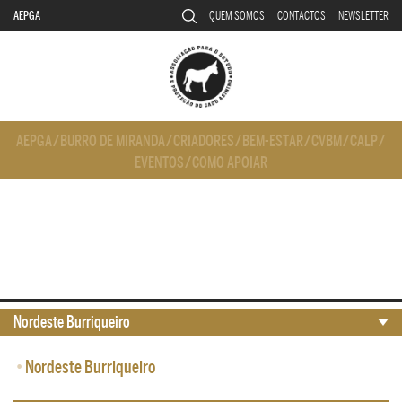
AEPGA
QUEM SOMOS
CONTACTOS
NEWSLETTER
AEPGA
/
BURRO DE MIRANDA
/
CRIADORES
/
BEM-ESTAR
/
CVBM
/
CALP
/
EVENTOS
/
COMO APOIAR
Nordeste Burriqueiro
•
Nordeste Burriqueiro