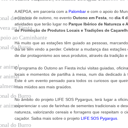
A AEPGA, em parceria com a
Palombar
e com o apoio do Muni
onal do Burro
equinócio de outono, no evento
Outono em Festa
, no
dia 4 
atividades que terão lugar no
Parque Ibérico de Natureza e 
vera an Fiesta
de Promoção de Produtos Locais e Tradições de Caçarelh
Apoio ao Caminhante
Há muito que as estações têm guiado as pessoas, marcando r
onal do Burro
dia se têm vindo a perder. Celebrar a mudança das estações 
de dar protagonismo aos seus produtos, através da tradição e
ar animal
O programa do Outono an Fiesta inclui visitas guiadas, ofici
locais e momentos de partilha à mesa, num dia dedicado à 
ar animal
Este é um evento pensado para todos os curiosos que queir
ralmente
mais miúdos aos mais graúdos.
onal do Burro
No âmbito do projeto LIFE SOS Pygargus, terá lugar a ofic
ar animal
experienciar o uso de farinhas de sementes tradicionais e des
natureza, valorizando cereais e forragens que respeitam o ci
caçador. Saiba mais sobre o projeto
LIFE SOS Pygargus
.
onal do Burro