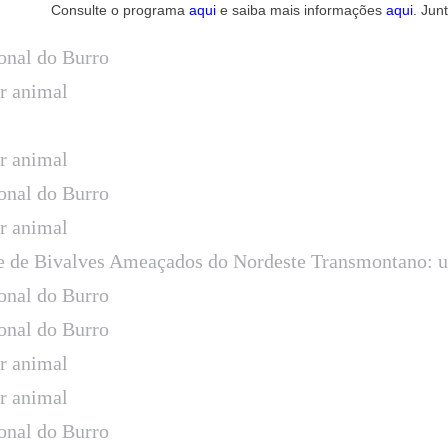
Consulte o programa
aqui
e saiba mais informações
aqui
. Jun
onal do Burro
ar animal
ar animal
onal do Burro
ar animal
 e de Bivalves Ameaçados do Nordeste Transmontano: 
onal do Burro
onal do Burro
ar animal
ar animal
onal do Burro