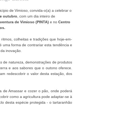
cípio de Vimioso, convida-o(a) a celebrar o
de outubro
, com um dia inteiro de
Aventura de Vimioso (PINTA)
e no
Centro
os.
itmos, colheitas e tradições que hoje-em-
é uma forma de contrariar esta tendência e
 da inovação.
nas de natureza, demonstrações de produtos
terra e aos sabores que o outono oferece.
am redescobrir o valor desta estação, dos
ina de Amassar e cozer o pão, onde poderá
cobrir como a agricultura pode adaptar-se à
clo desta espécie protegida - o tartaranhão