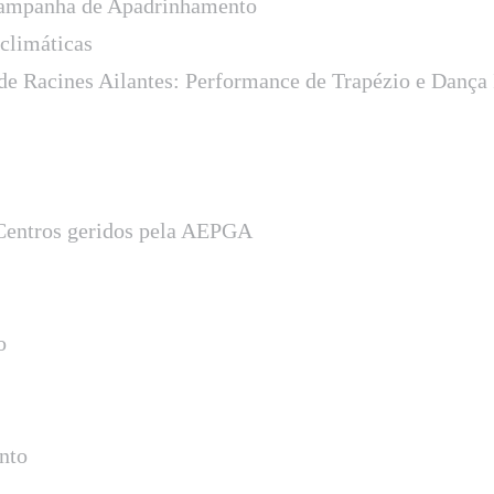
ampanha de Apadrinhamento
 climáticas
o de Racines Ailantes: Performance de Trapézio e Danç
 Centros geridos pela AEPGA
o
nto