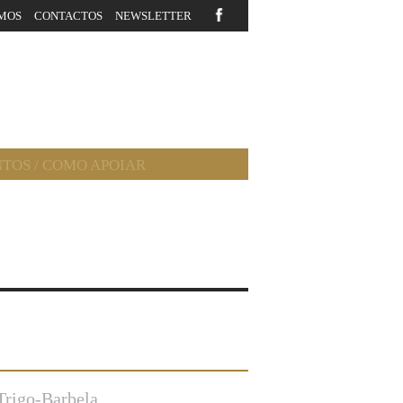
MOS
CONTACTOS
NEWSLETTER
NTOS
/
COMO APOIAR
Trigo-Barbela