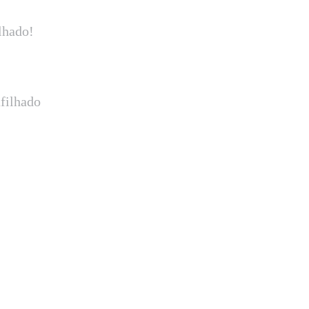
lhado!
filhado