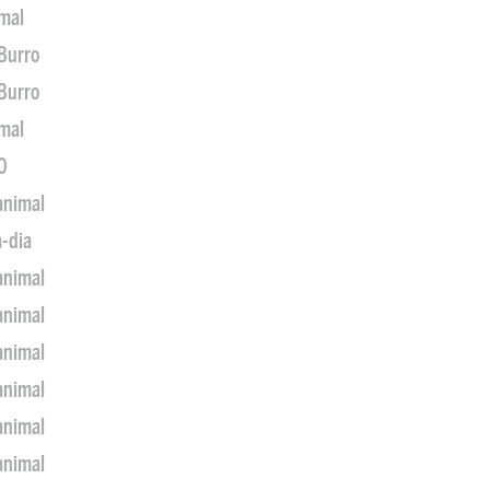
imal
 Burro
 Burro
imal
0
animal
a-dia
animal
animal
animal
animal
animal
animal