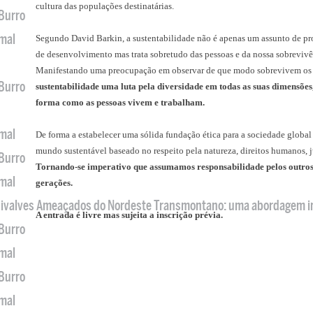
cultura das populações destinatárias.
 Burro
imal
Segundo David Barkin, a sustentabilidade não é apenas um assunto de pro
de desenvolvimento mas trata sobretudo das pessoas e da nossa sobrevivê
Manifestando uma preocupação em observar de que modo sobrevivem os 
 Burro
sustentabilidade uma luta pela diversidade em todas as suas dimensões,
forma como as pessoas vivem e trabalham.
imal
De forma a estabelecer uma sólida fundação ética para a sociedade globa
mundo sustentável baseado no respeito pela natureza, direitos humanos, 
 Burro
Tornando-se imperativo que assumamos responsabilidade pelos outros, 
imal
gerações.
 Bivalves Ameaçados do Nordeste Transmontano: uma abordagem i
A entrada é livre mas sujeita a inscrição prévia.
 Burro
imal
 Burro
imal