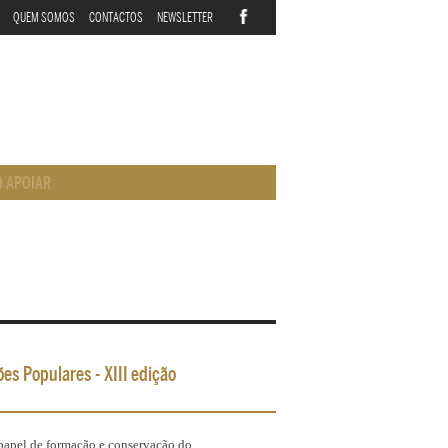
QUEM SOMOS
CONTACTOS
NEWSLETTER
 APOIAR
ões Populares - XIII edição
 papel de formação e conservação do