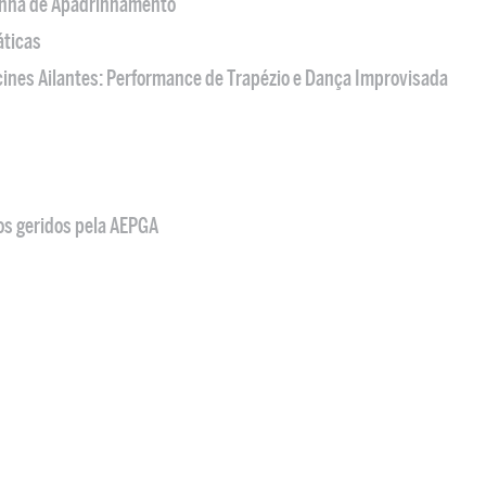
nha de Apadrinhamento
áticas
acines Ailantes: Performance de Trapézio e Dança Improvisada
os geridos pela AEPGA