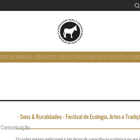
URRO DE MIRANDA
/
CRIADORES
/
BEM-ESTAR
/
CVBM
/
CALP
/
EVENTOS
/
COMO
•
Sons & Ruralidades - Festival de Ecologia, Artes e Tradiç
de Comunicação
O conhecimento tradicional é um factor de consciência ecológica no seu