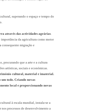
 cultural, superando o espaço e tempo do
o.
rra através das actividades agrárias
.
e importância da agricultura como motor
 a consequente migração e
o, procurando que a arte e a cultura
es artísticas, sociais e económicas.
trimónio cultural, material e imaterial.
o um todo. Criando novas
vimento local e proporcionando novas
ltural à escala mundial, instala-se a
rar nos processos de desenvolvimento a