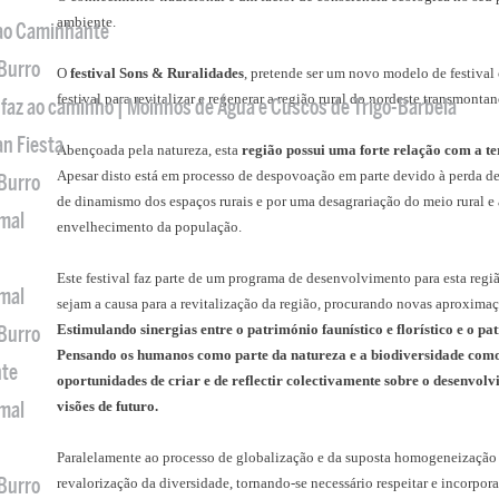
ambiente.
 ao Caminhante
 Burro
O
festival Sons & Ruralidades
, pretende ser um novo modelo de festival
festival para revitalizar e regenerar a região rural do nordeste transmontan
 faz ao caminho | Moinhos de Água e Cuscos de Trigo-Barbela
an Fiesta
Abençoada pela natureza, esta
região possui uma forte relação com a te
Apesar disto está em processo de despovoação em parte devido à perda d
 Burro
de dinamismo dos espaços rurais e por uma desagrariação do meio rural e
imal
envelhecimento da população.
Este festival faz parte de um programa de desenvolvimento para esta regiã
imal
sejam a causa para a revitalização da região, procurando novas aproximaçõ
Estimulando sinergias entre o património faunístico e florístico e o pa
 Burro
Pensando os humanos como parte da natureza e a biodiversidade com
nte
oportunidades de criar e de reflectir colectivamente sobre o desenvol
imal
visões de futuro.
Paralelamente ao processo de globalização e da suposta homogeneização cu
 Burro
revalorização da diversidade, tornando-se necessário respeitar e incorpo