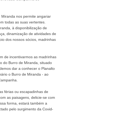
 Miranda nos permite angariar
em todas as suas vertentes.
anda, à disponibilização de
raça, dinamização de atividades de
oio dos nossos sócios, madrinhas
ém de incentivarmos as madrinhas
ão do Burro de Miranda, situado
ndemos dar a conhecer o Planalto
ário o Burro de Miranda - ao
a Campanha.
as férias ou escapadinhas de
com as paisagens, delicie-se com
essa forma, estará também a
ectado pelo surgimento da Covid-