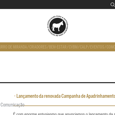
URRO DE MIRANDA
/
CRIADORES
/
BEM-ESTAR
/
CVBM
/
CALP
/
EVENTOS
/
COMO
•
Lançamento da renovada Campanha de Apadrinhament
de Comunicação
É com enorme entusiasmo que anunciamos o lançamento da