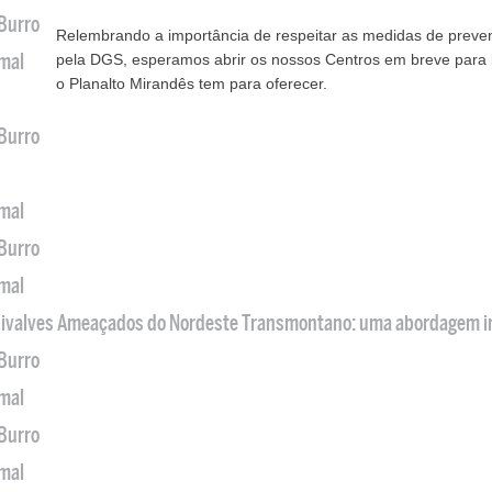
 Burro
Relembrando a importância de respeitar as medidas de preve
imal
pela DGS, esperamos abrir os nossos Centros em breve para
o Planalto Mirandês tem para oferecer.
 Burro
imal
 Burro
imal
 Bivalves Ameaçados do Nordeste Transmontano: uma abordagem i
 Burro
imal
 Burro
imal