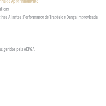
nha de Apadrinhamento
áticas
acines Ailantes: Performance de Trapézio e Dança Improvisada
os geridos pela AEPGA