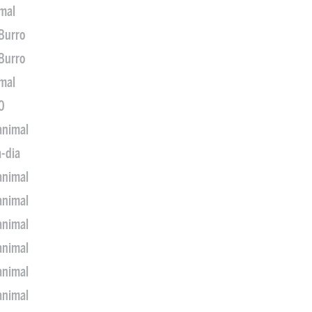
imal
 Burro
 Burro
imal
0
animal
a-dia
animal
animal
animal
animal
animal
animal