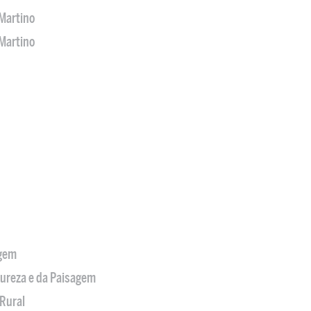
Martino
Martino
agem
tureza e da Paisagem
Rural