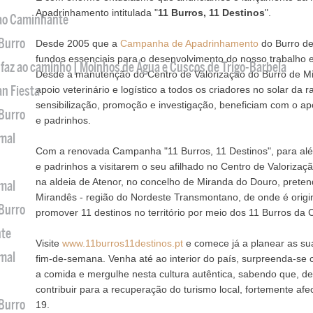
Apadrinhamento intitulada "
11 Burros, 11 Destinos
".
 ao Caminhante
 Burro
Desde 2005 que a
Campanha de Apadrinhamento
do Burro de
fundos essenciais para o desenvolvimento do nosso trabalho 
 faz ao caminho | Moinhos de Água e Cuscos de Trigo-Barbela
Desde a manutenção do Centro de Valorização do Burro de Mir
an Fiesta
apoio veterinário e logístico a todos os criadores no solar da 
sensibilização, promoção e investigação,
beneficiam com o ap
 Burro
e padrinhos.
imal
Com a renovada Campanha "11 Burros, 11 Destinos", para al
e padrinhos a visitarem o seu afilhado no Centro de Valorizaç
na aldeia de Atenor, no concelho de Miranda do Douro, prete
imal
Mirandês - região do Nordeste Transmontano, de onde é origin
 Burro
promover 11 destinos no território por meio dos 11 Burros d
nte
Visite
www.11burros11destinos.pt
e comece já a planear as su
imal
fim‑de‑semana. Venha até ao interior do país, surpreenda-se 
a comida e mergulhe nesta cultura autêntica, sabendo que, d
contribuir para a recuperação do turismo local, fortemente af
 Burro
19.