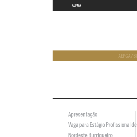
AEPGA
AEPGA
/
B
Apresentação
Vaga para Estágio Profissional 
Nordeste Burriqueiro