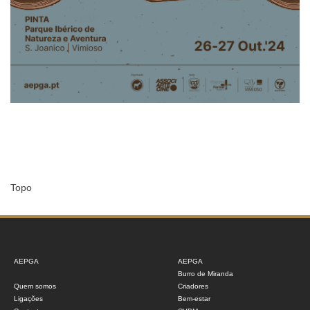
Topo
AEPGA
AEPGA
Burro de Miranda
Quem somos
Criadores
Ligações
Bem-estar