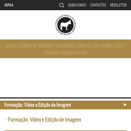
AEPGA
QUEM SOMOS
CONTACTOS
NEWSLETTER
AEPGA
/
BURRO DE MIRANDA
/
CRIADORES
/
BEM-ESTAR
/
CVBM
/
CALP
/
EVENTOS
/
COMO APOIAR
Formação: Vídeo e Edição de Imagem
•
Formação: Vídeo e Edição de Imagem