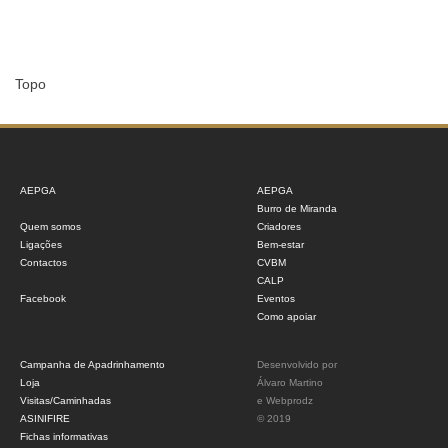
Topo
AEPGA
AEPGA
Burro de Miranda
Quem somos
Criadores
Ligações
Bem-estar
Contactos
CVBM
CALP
Facebook
Eventos
Como apoiar
Campanha de Apadrinhamento
Desenvolvido por
Loja
Álvaro Martino
Visitas/Caminhadas
e
Webprodz
ASINIFIRE
© 2019
Fichas informativas