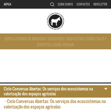
AEPGA
QUEM SOMOS
CONTACTOS
NEWSLETTER
AEPGA
/
BURRO DE MIRANDA
/
CRIADORES
/
BEM-ESTAR
/
CVBM
/
CALP
/
EVENTOS
/
COMO APOIAR
Ciclo Conversas Abertas: Os serviços dos ecossistemas na
valorização dos espaços agrícolas
•
Ciclo Conversas Abertas: Os serviços dos ecossistemas na
valorização dos espaços agrícolas