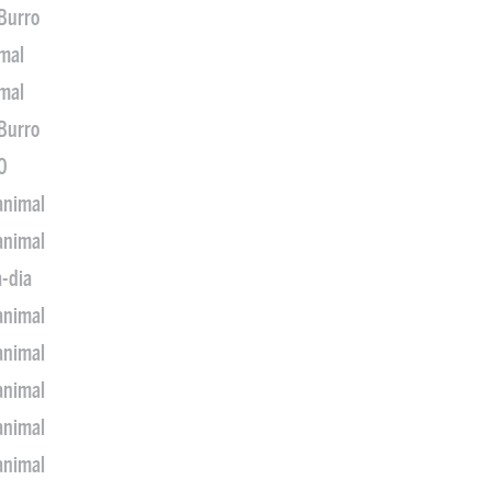
 Burro
imal
imal
 Burro
0
animal
animal
a-dia
animal
animal
animal
animal
animal