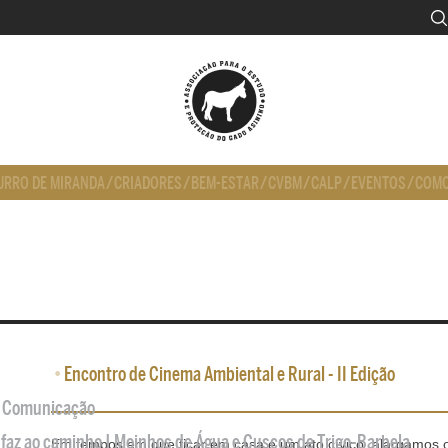
URRO DE MIRANDA
/
CRIADORES
/
BEM-ESTAR
/
CVBM
/
CALP
/
EVENTOS
/
COMO
•
Encontro de Cinema Ambiental e Rural - II Edição
de Comunicação
 faz ao caminho | Moinhos de Água e Cuscos de Trigo-Barbela
Em tempos em que ficar em casa é um ato cívico, alargamos o