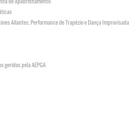
nha de Apadrinhamento
áticas
acines Ailantes: Performance de Trapézio e Dança Improvisada
os geridos pela AEPGA