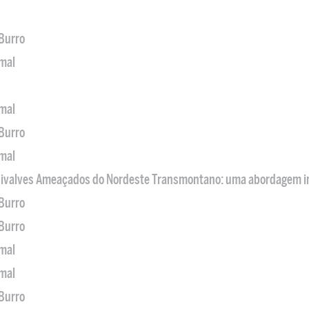
 Burro
imal
imal
 Burro
imal
 Bivalves Ameaçados do Nordeste Transmontano: uma abordagem i
 Burro
 Burro
imal
imal
 Burro