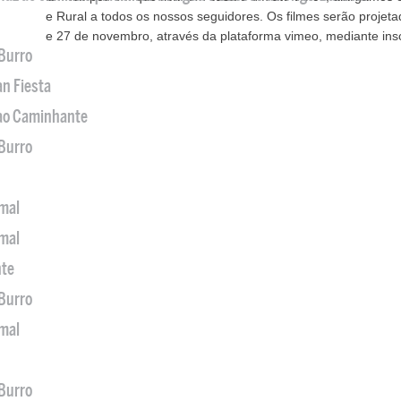
e Rural a todos os nossos seguidores. Os filmes serão projeta
e 27 de novembro, através da plataforma vimeo, mediante ins
 Burro
an Fiesta
 ao Caminhante
 Burro
imal
imal
nte
 Burro
imal
 Burro