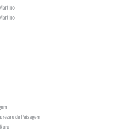
Martino
Martino
agem
tureza e da Paisagem
Rural