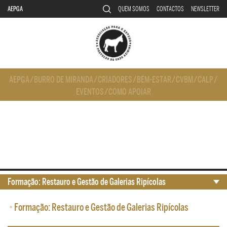
AEPGA
QUEM SOMOS
CONTACTOS
NEWSLETTER
AEPGA
/
BURRO DE MIRANDA
/
CRIADORES
/
BEM-ESTAR
/
CVBM
/
CALP
/
EVENTOS
/
COMO APOIAR
Formação: Restauro e Gestão de Galerias Ripícolas
•
Formação: Restauro e Gestão de Galerias Ripícolas