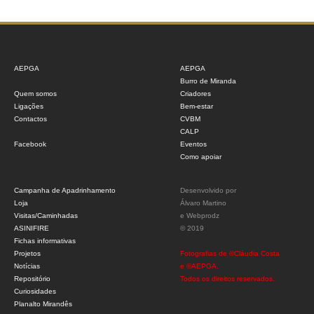
AEPGA
AEPGA
Burro de Miranda
Quem somos
Criadores
Ligações
Bem-estar
Contactos
CVBM
CALP
Facebook
Eventos
Como apoiar
Campanha de Apadrinhamento
Desenvolvido por
Loja
Álvaro Martino
Visitas/Caminhadas
e
Webprodz
ASINIFIRE
© 2019
Fichas informativas
Projetos
Fotografias de ©Cláudia Costa
Notícias
e ©AEPGA.
Repositório
Todos os direitos reservados.
Curiosidades
Planalto Mirandês