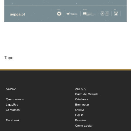
Topo
AEPGA
AEPGA
Burro de Miranda
Quem somos
Criadores
Ligações
Bem-estar
Contactos
CVBM
CALP
Facebook
Eventos
Como apoiar