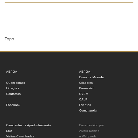
Topo
AEPGA
AEPGA
Burro de Miranda
Quem somos
Criadores
Ligações
Bem-estar
Contactos
CVBM
CALP
Facebook
Eventos
Como apoiar
Campanha de Apadrinhamento
Desenvolvido por
Loja
Álvaro Martino
Visitas/Caminhadas
e
Webprodz