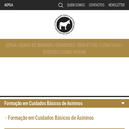
AEPGA
QUEM SOMOS
CONTACTOS
NEWSLETTER
AEPGA
/
BURRO DE MIRANDA
/
CRIADORES
/
BEM-ESTAR
/
CVBM
/
CALP
/
EVENTOS
/
COMO APOIAR
Formação em Cuidados Básicos de Asininos
•
Formação em Cuidados Básicos de Asininos