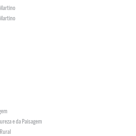
Martino
Martino
agem
tureza e da Paisagem
Rural