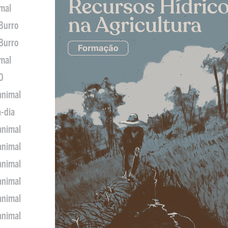
imal
 Burro
 Burro
imal
0
animal
a-dia
animal
animal
animal
animal
animal
animal