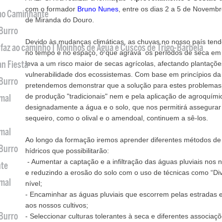
com o formador
Bruno Nunes
, entre os dias 2 a 5 de Novembr
 ao Caminhante
de Miranda do Douro.
 Burro
Devido às mudanças climáticas, as chuvas no nosso país tend
 faz ao caminho | Moinhos de Água e Cuscos de Trigo-Barbela
no tempo e no espaço, o que agrava os períodos de seca em 
an Fiesta
leva a um risco maior de secas agrícolas, afectando plantaçõ
vulnerabilidade dos ecossistemas. Com base em princípios da
 Burro
pretendemos demonstrar que a solução para estes problema
de produção "tradicionais" nem e pela aplicação de agroquímic
imal
designadamente a água e o solo, que nos permitirá assegurar
sequeiro, como o olival e o amendoal, continuem a sê-los.
imal
Ao longo da formação iremos aprender diferentes métodos de
 Burro
hídricos que possibilitarão:
- Aumentar a captação e a infiltração das águas pluviais nos
nte
e reduzindo a erosão do solo com o uso de técnicas como “Div
imal
nível;
- Encaminhar as águas pluviais que escorrem pelas estradas e
aos nossos cultivos;
 Burro
- Seleccionar culturas tolerantes à seca e diferentes associa