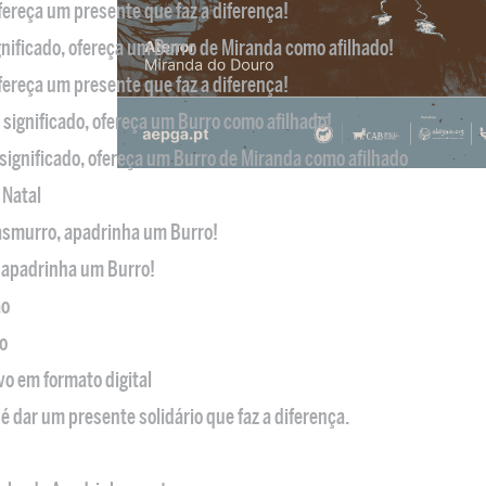
ofereça um presente que faz a diferença!
nificado, ofereça um Burro de Miranda como afilhado!
ofereça um presente que faz a diferença!
significado, ofereça um Burro como afilhado!
significado, ofereça um Burro de Miranda como afilhado
 Natal
casmurro, apadrinha um Burro!
, apadrinha um Burro!
ão
o
ivo em formato digital
é dar um presente solidário que faz a diferença.