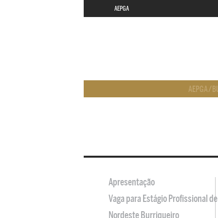
AEPGA
AEPGA
/
B
Apresentação
Vaga para Estágio Profissional 
Nordeste Burriqueiro