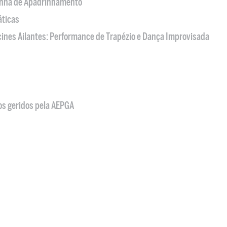
nha de Apadrinhamento
áticas
acines Ailantes: Performance de Trapézio e Dança Improvisada
os geridos pela AEPGA