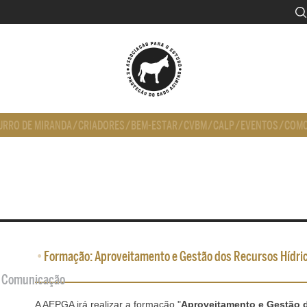
URRO DE MIRANDA
/
CRIADORES
/
BEM-ESTAR
/
CVBM
/
CALP
/
EVENTOS
/
COMO
•
Formação: Aproveitamento e Gestão dos Recursos Hídric
de Comunicação
A AEPGA irá realizar a formação "
Aproveitamento e Gestão d