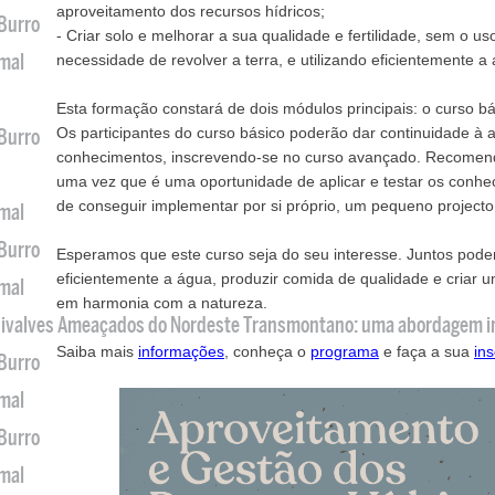
aproveitamento dos recursos hídricos;
 Burro
- Criar solo e melhorar a sua qualidade e fertilidade, sem o 
imal
necessidade de revolver a terra, e utilizando eficientemente a
Esta formação constará de dois módulos principais: o curso bá
Os participantes do curso básico poderão dar continuidade à
 Burro
conhecimentos, inscrevendo-se no curso avançado. Recomend
uma vez que é uma oportunidade de aplicar e testar os conhe
de conseguir implementar por si próprio, um pequeno projecto
imal
 Burro
Esperamos que este curso seja do seu interesse. Juntos pode
eficientemente a água, produzir comida de qualidade e criar 
imal
em harmonia com a natureza.
 Bivalves Ameaçados do Nordeste Transmontano: uma abordagem i
Saiba mais
informações
, conheça o
programa
e faça a sua
ins
 Burro
imal
 Burro
imal