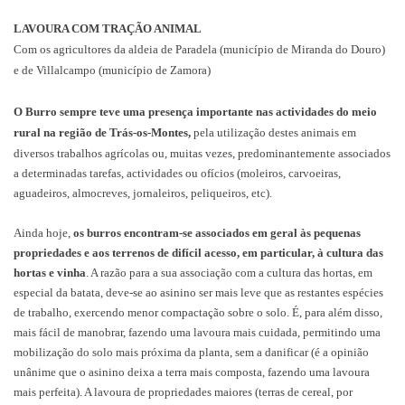
LAVOURA COM TRAÇÃO ANIMAL
Com os agricultores da aldeia de Paradela (município de Miranda do Douro)
e de Villalcampo (município de Zamora)
O Burro sempre teve uma presença importante nas actividades do meio
rural na região de Trás-os-Montes,
pela utilização destes animais em
diversos trabalhos agrícolas ou, muitas vezes, predominantemente associados
a determinadas tarefas, actividades ou ofícios (moleiros, carvoeiras,
aguadeiros, almocreves, jornaleiros, peliqueiros, etc).
Ainda hoje,
os burros encontram-se associados em geral às pequenas
propriedades e aos terrenos de difícil acesso, em particular, à cultura das
hortas e vinha
. A razão para a sua associação com a cultura das hortas, em
especial da batata, deve-se ao asinino ser mais leve que as restantes espécies
de trabalho, exercendo menor compactação sobre o solo. É, para além disso,
mais fácil de manobrar, fazendo uma lavoura mais cuidada, permitindo uma
mobilização do solo mais próxima da planta, sem a danificar (é a opinião
unânime que o asinino deixa a terra mais composta, fazendo uma lavoura
mais perfeita). A lavoura de propriedades maiores (terras de cereal, por