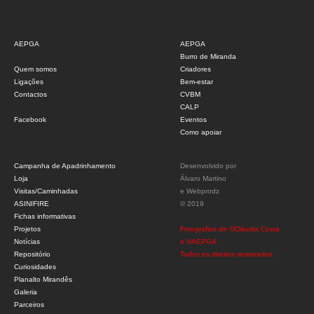
AEPGA
AEPGA
Burro de Miranda
Quem somos
Criadores
Ligações
Bem-estar
Contactos
CVBM
CALP
Facebook
Eventos
Como apoiar
Campanha de Apadrinhamento
Desenvolvido por
Loja
Álvaro Martino
Visitas/Caminhadas
e
Webprodz
ASINIFIRE
© 2019
Fichas informativas
Projetos
Fotografias de ©Cláudia Costa
Notícias
e ©AEPGA.
Repositório
Todos os direitos reservados.
Curiosidades
Planalto Mirandês
Galeria
Parceiros